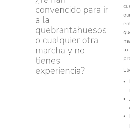
cu
convencido para ir
qu
a la
en
quebrantahuesos
qu
o cualquier otra
ma
marcha y no
lo
tienes
pr
experiencia?
El